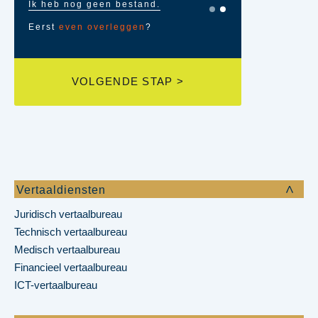
Ik heb nog geen bestand.
Eerst
even overleggen
?
VOLGENDE STAP >
« Vorige st
STUUR
Vertaaldiensten
Juridisch vertaalbureau
Technisch vertaalbureau
Medisch vertaalbureau
Financieel vertaalbureau
ICT-vertaalbureau