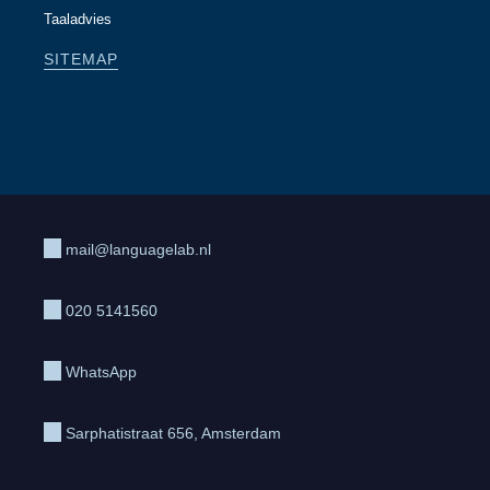
Taaladvies
SITEMAP
mail@languagelab.nl
020 5141560
WhatsApp
Sarphatistraat 656, Amsterdam