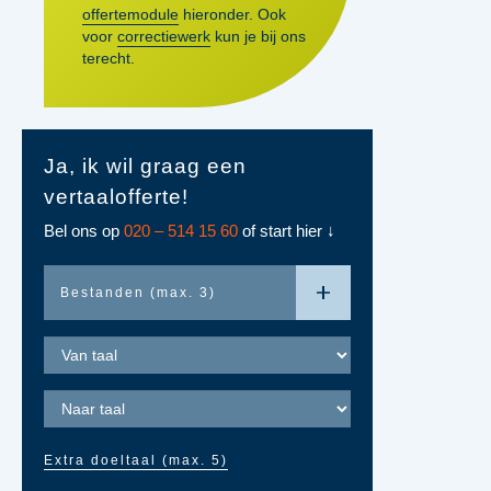
offertemodule
hieronder. Ook
voor
correctiewerk
kun je bij ons
terecht.
Ja, ik wil graag een
vertaalofferte!
Bel ons op
020 – 514 15 60
of start hier
Je conta
Bestanden (max. 3)
Extra doeltaal (max. 5)